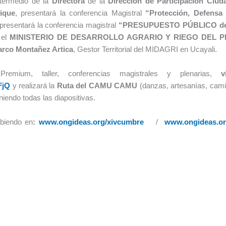
ntermedio de la
Directora
de la
Dirección de Participación Ciud
ique
, presentará la conferencia Magistral
“
Protección, Defensa 
presentará la conferencia magistral
“PRESUPUESTO PÚBLICO de
 el
MINISTERIO DE DESARROLLO AGRARIO Y RIEGO DEL 
rco Montañez Artica
, Gestor Territorial del MIDAGRI en Ucayali.
Premium, taller, conferencias magistrales y plenarias,
v
FjQ
y realizará la
Ruta del CAMU CAMU
(danzas, artesanías, cam
niendo todas las diapositivas.
ibiendo en
:
www.ongideas.org/xivcumbre
/
www.ongideas.o