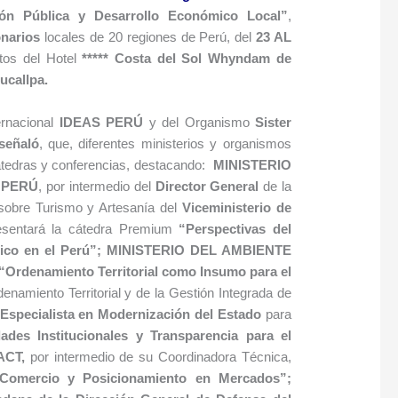
ión Pública y Desarrollo Económico Local”
,
onarios
locales de 20 regiones de Perú, del
23 AL
tos del Hotel
***** Costa del Sol Whyndam de
ucallpa.
rnacional
IDEAS PERÚ
y del Organismo
Sister
señaló
, que, diferentes ministerios y organismos
cátedras y conferencias, destacando:
MINISTERIO
 PERÚ
, por intermedio del
Director General
de la
 sobre Turismo y Artesanía del
Viceministerio de
esentará la cátedra Premium
“
Perspectivas del
ico en el Perú”;
MINISTERIO DEL AMBIENTE
“
Ordenamiento Territorial como Insumo para el
enamiento Territorial y de la Gestión Integrada de
Especialista en Modernización del Estado
para
ades Institucionales y Transparencia para el
ACT,
por intermedio de su Coordinadora Técnica,
l Comercio y Posicionamiento en Mercados”;