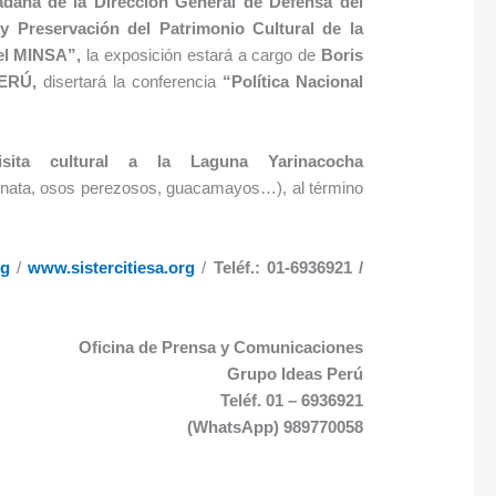
adana de la Dirección General de Defensa del
y Preservación del Patrimonio Cultural de la
l MINSA
”
,
la exposición estará a cargo de
Boris
PERÚ,
disertará la conferencia
“
Política Nacional
isita cultural a la
Laguna Yarinacocha
inata, osos perezosos, guacamayos…), al término
rg
/
www.sistercitiesa.org
/
Teléf.: 01-6936921 /
Oficina de Prensa y Comunicaciones
Grupo Ideas Perú
Teléf. 01 – 6936921
(WhatsApp) 989770058