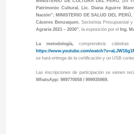
MINISTERIO DE CULTURA DEL PERÚ
, por i
Patrimonio Cultural
, Lic.
Diana Aguirre Manr
Nación”
;
MINISTERIO DE SALUD DEL PERÚ,
Cáceres Benzaquen
, Sectorista Presupuestal y
Agraria 2021 – 2030
”
, la exposición por el
Ing.
Ma
La metodología,
comprenderá
:
cátedras 
https://www.youtube.com/watch?v=aLJW16g1
se hará entrega de la certificación y un USB conte
Las inscripciones de participación se vienen rec
WhatsApp: 989770058 / 999935969.