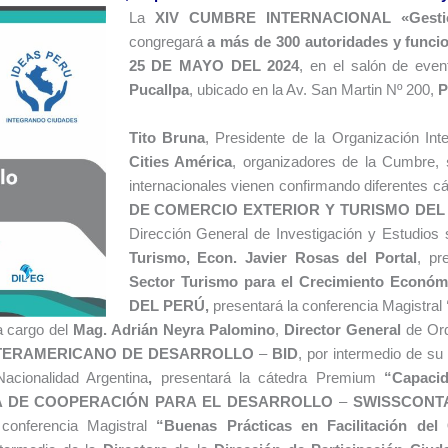
La
XIV CUMBRE INTERNACIONAL
«Gest
congregará
a más de 300 autoridades y funci
25 DE MAYO DEL 2024
, en el salón de even
Pucallpa
, ubicado en la Av. San Martin Nº 200,
P
Tito Bruna
, Presidente de la Organización Inte
Cities América
, organizadores de la Cumbre,
internacionales vienen confirmando diferentes 
DE COMERCIO EXTERIOR Y TURISMO DEL
Dirección General de Investigación y Estudios
Turismo
, Econ.
Javier Rosas del Portal
, pr
Sector Turismo para el Crecimiento Económ
DEL PERÚ,
presentará la conferencia Magistral
a cargo del
Mag. Adrián Neyra Palomino
,
Director General
de Ord
TERAMERICANO DE DESARROLLO
–
BID
, por intermedio de su
acionalidad Argentina
,
presentará la cátedra Premium
“
Capacid
A DE COOPERACIÓN PARA EL DESARROLLO
–
SWISSCONT
 conferencia Magistral
“
Buenas Prácticas en Facilitación de