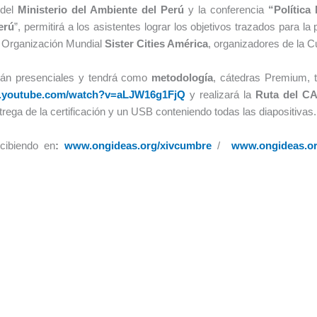
del
Ministerio del Ambiente del Perú
y la conferencia
“Política
erú
”, permitirá a los asistentes lograr los objetivos trazados para la
a Organización Mundial
Sister Cities América
, organizadores de la 
rán presenciales y tendrá como
metodología
, cátedras Premium, t
w.youtube.com/watch?v=aLJW16g1FjQ
y realizará la
Ruta del 
ga de la certificación y un USB conteniendo todas las diapositivas.
ecibiendo en
:
www.ongideas.org/xivcumbre
/
www.ongideas.o