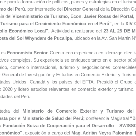
nte para la formulación de políticas, planes y estrategias en el turism
smo del Perú
, por intermedio del
Director General
de la Dirección Ge
ía del
Viceministerio de Turismo
, Econ.
Javier Rosas del Portal
,
 Turismo para el Crecimiento Económico en el Perú”
, en la
XIV
ollo Económico Local”
.
Actividad a realizarse del
23 AL 25 DE 
Costa del Sol Whyndam de Pucallpa
, ubicado en la Av. San Martin N
, es
Economista Senior.
Cuenta con experiencia en liderazgo efecti
tivos complejos. Su experiencia se enriquece tanto en el sector púb
ico, comercio internacional, turismo y negociaciones comercial
r General de Investigación y Estudios en Comercio Exterior y Turis
ados Unidos, Canadá y los países del EFTA. Presidió el Grupo de 
 2020 y lideró estudios relevantes en comercio exterior y turismo
idades del Perú.
tedra del
Ministerio
de Comercio Exterior y Turismo del
esta por
el
Ministerio de Salud del Perú;
conferencia Magistral
“
B
la
Fundación Suiza de Cooperación para el Desarrollo
–
SWISSC
Económico
”
,
exposición a cargo del
Mag. Adrián Neyra Palomino
,