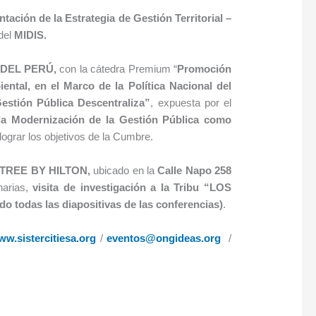
tación de la Estrategia de Gestión Territorial –
del
MIDIS.
DEL PERÚ,
con la cátedra Premium “
Promoción
ntal, en el Marco de la Política Nacional del
estión Pública Descentraliza”
, expuesta por el
la Modernización de la Gestión Pública como
 lograr los objetivos de la Cumbre.
TREE BY HILTON,
ubicado en la
Calle Napo 258
narias,
visita de investigación a la Tribu “LOS
o todas las diapositivas de las conferencias)
.
w.sistercitiesa.org
/
eventos@ongideas.org
/