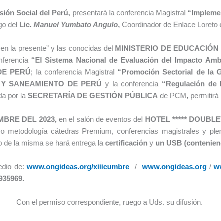
usión Social del Perú
,
presentará la conferencia Magistral
“Implemen
go del
Lic.
Manuel Yumbato Angulo
,
Coordinador de Enlace Loreto 
s en la presente” y las conocidas del
MINISTERIO DE EDUCACIÓN 
nferencia
“
El Sistema Nacional de Evaluación del Impacto Ambie
DE PERÚ
; la conferencia Magistral
“Promoción Sectorial de la G
N Y SANEAMIENTO DE PERÚ
y la conferencia
“
Regulación de 
ada por la
SECRETARÍA DE GESTIÓN PÚBLICA
de PCM
,
permitirá
EMBRE DEL
2023,
en el salón de eventos del
HOTEL ***** DOUBLE
o metodología cátedras Premium, conferencias magistrales y ple
no de la misma se hará entrega la
certificación
y
un
USB (conteniend
edio de:
www.ongideas.org/xiiicumbre
/
www.ongideas.org
/
ww
935969.
Con el permiso correspondiente, ruego a Uds. su difusión.