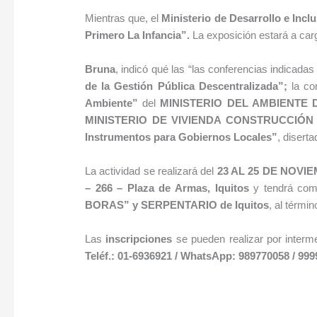
Mientras que, el
Ministerio de Desarrollo e Incl
Primero La Infancia”.
La exposición estará a car
Bruna
, indicó qué las “las conferencias indicada
de la Gestión Pública Descentralizada
”
;
la co
Ambiente
”
del
MINISTERIO DEL AMBIENTE 
MINISTERIO DE VIVIENDA CONSTRUCCIÓ
Instrumentos para Gobiernos Locales
”
, disert
La actividad se realizará del
23 AL 25 DE NOVI
– 266 – Plaza de Armas, Iquitos
y tendrá com
BORAS”
y SERPENTARIO de Iquitos
, al térmi
Las
inscripciones
se pueden realizar por interm
Teléf.: 01-6936921 / WhatsApp: 989770058 / 999