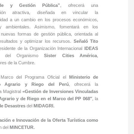
able y Gestión Pública”
, ofrecerá una
ción atractiva, diseñada en vincular la
ilidad a un cambio en los procesos económicos,
 y ambientales. Asimismo, fomentará en los
 nuevas formas de gestión pública, orientada al
esultados y optimizar los recursos.
Señaló
Tito
esidente de la Organización Internacional
IDEAS
y del Organismo
Sister Cities América
,
res de la Cumbre.
Marco del Programa Oficial el
Ministerio de
llo Agrario y Riego
del Perú
, ofrecerá la
a Magistral
«
Gestión de
Inversiones Vinculadas
 Agrario y de Riego en el Marco del PP 068″
, la
 de Desastres
del
MIDAGRI.
ación e Innovación de la Oferta Turística como
n del
MINCETUR.