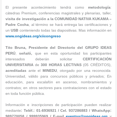
El presente acontecimiento tendrá como
metodología
:
cátedras Premium, conferencias magistrales y plenarias, taller,
visita de investigación a la COMUNIDAD NATIVA KUKAMA –
Padre Cocha
, al término se hará entrega las certificaciones y
un
USB
conteniendo todas las diapositivas. Mas información en
www.ongideas.org/xiicongreso
Tito Bruna, Presidente del Directorio del GRUPO
IDEAS
PERÚ
,
señaló,
que en esta oportunidad los participantes
interesados deberán solicitar
CERTIFICACIÓN
UNIVERSITARIA
de
300 HORAS LECTIVAS
(05 CRÉDITOS),
acreditadas
ante el
MINEDU
, otorgado por una reconocida
Universidad, válido para concursos públicos y privados; En
educación, para escalafón en ascenso, nombramientos y
contratos; en otros sectores para contrataciones con el estado
en toda función pública.
Información e inscripciones de participación pueden realizar
mediante
:
Teléf.: 01-6936921 / Cel. 937286883 / WhatsApp:
989770058 / 999935969 / E-mail
eventos@ongideas.org
y