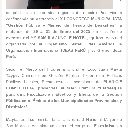
o
r
es públicos de diferentes regiones de nuestro País vienen
confirmando su asistencia al
XII
CONGRESO MUNICIPALISTA
“Gestión Pública y
Manejo de Riesgo de Desastres
”
, a
realizarse del
29
al 31 de Enero del 2025,
en el salón de
eventos del ****
SAMIRIA JUNGLE HOTEL,
Iquitos.
Actividad
organizada por e
l
Organismo Sister Cities América
, la
Organización Internacional IDEAS PERÚ
y su
Grupo Ideas
Perú.
Según el Marco del Programa Oficial, el
Eco. Juan Mayta
Taype
,
Consultor en Gestión Pública. Experto en Políticas
Públicas Locales, Presupuesto e Inversiones de
PLANICIE
CONSULTORA
, presentará el taller Premium
“Estrategias
para una
Fiscalización Efectiva y Eficaz de la Gestión
Pública en el Ámbito de las Municipalidades Provinciales y
Distritales
”
.
Mayta
, es Economista de la Universidad Nacional Mayor de
San Marcos. Actualmente ejerce el cargo de Especialista en