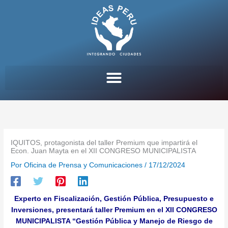
Ir
al
contenido
IQUITOS, protagonista del taller Premium que impartirá el
Econ. Juan Mayta en el XII CONGRESO MUNICIPALISTA
Por
Oficina de Prensa y Comunicaciones
/
17/12/2024
Experto en Fiscalización, Gestión Pública, Presupuesto e
Inversiones, presentará taller Premium en el XII CONGRESO
MUNICIPALISTA “Gestión Pública y Manejo de Riesgo de