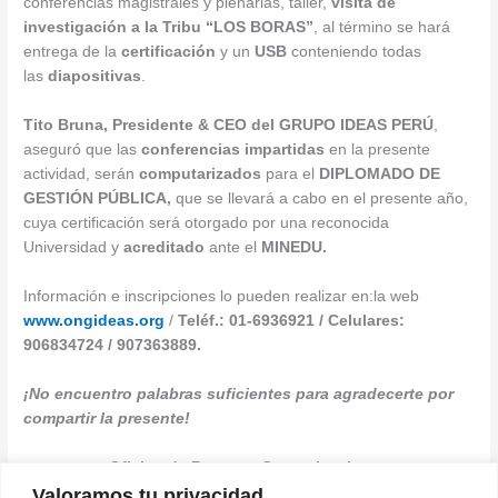
conferencias magistrales y plenarias, taller,
visita de
investigación a la Tribu “LOS BORAS”
, al término se hará
entrega de la
certificación
y un
USB
conteniendo todas
las
diapositivas
.
Tito Bruna, Presidente & CEO del GRUPO
IDEAS PERÚ
,
aseguró que las
conferencias impartidas
en la presente
actividad, serán
computarizados
para el
DIPLOMADO DE
GESTIÓN PÚBLICA,
que se llevará a cabo en el presente año,
cuya certificación será otorgado por una reconocida
Universidad y
acreditado
ante el
MINEDU.
Información e inscripciones lo pueden realizar en:la web
www.ongideas.org
/
Teléf.: 01-6936921 / Celulares:
906834724 / 907363889.
¡No encuentro palabras suficientes para agradecerte por
compartir la presente!
Oficina de Prensa y Comunicaciones
Valoramos tu privacidad