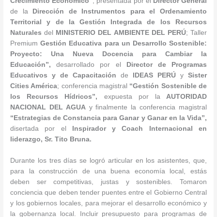
Crecimiento Económico”
, presentada por el
Director General
de la
Dirección de Instrumentos para el Ordenamiento
Territorial y de la Gestión Integrada de los Recursos
Naturales
del
MINISTERIO DEL AMBIENTE DEL PERÚ
; Taller
Premium
Gestión Educativa para un Desarrollo Sostenible:
Proyecto: Una Nueva Docencia para Cambiar la
Educación”,
desarrollado por el
Director de Programas
Educativos y de Capacitación
de
IDEAS PERÚ
y
Sister
Cities América
; conferencia magistral
“
Gestión Sostenible de
los Recursos Hídricos”,
expuesta por la
AUTORIDAD
NACIONAL DEL AGUA
y finalmente la conferencia magistral
“Estrategias de Constancia para Ganar y Ganar en la Vida”,
disertada por el
Inspirador y Coach Internacional en
liderazgo, Sr. Tito Bruna.
Durante los tres días se logró articular en los asistentes, que,
para la construcción de una buena economía local, estás
deben ser competitivas, justas y sostenibles. Tomaron
conciencia que deben tender puentes entre el Gobierno Central
y los gobiernos locales, para mejorar el desarrollo económico y
la gobernanza local. Incluir presupuesto para programas de