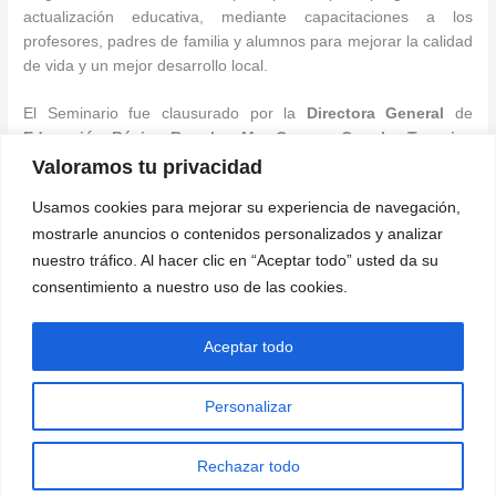
actualización educativa, mediante capacitaciones a los
profesores, padres de familia y alumnos para mejorar la calidad
de vida y un mejor desarrollo local.
El Seminario fue clausurado por la
Directora General
de
Educación Básica Regular
,
Mg. Carmen Concha Tenorio
,
en representación del
Ministerio de Educación del Perú.
Valoramos tu privacidad
Usamos cookies para mejorar su experiencia de navegación,
Oficina de Prensa y Comunicaciones
mostrarle anuncios o contenidos personalizados y analizar
Grupo Ideas Perú
nuestro tráfico. Al hacer clic en “Aceptar todo” usted da su
www.ongideas.org
consentimiento a nuestro uso de las cookies.
←
Entrada anterior
Entrada siguiente
→
Aceptar todo
Personalizar
Rechazar todo