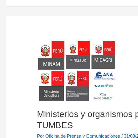
Ministerios
y
organismos
presentarán
conferencias
en
el
XIV
FORO
MUNDIAL
–
TUMBES
Ministerios y organismos
TUMBES
Por
Oficina de Prensa y Comunicaciones
/
31/08/