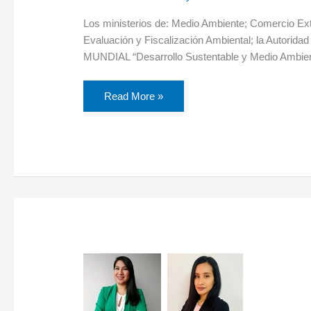
Los ministerios de: Medio Ambiente; Comercio Exte
Evaluación y Fiscalización Ambiental; la Autori
MUNDIAL “Desarrollo Sustentable y Medio Ambi
Read More »
OEFA
y
ANA
dictarán
conferencias
en