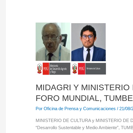
MIDAGRI
Y
MINISTERIO
DE
CULTURA,
presentarán
cátedra
y
conferencia
en
el
XIV
FORO
MUNDIAL,
MIDAGRI Y MINISTERIO DE
TUMBES
–
PERÚ
FORO MUNDIAL, TUMBE
Por
Oficina de Prensa y Comunicaciones
/
21/08/
MINISTERIO DE CULTURA y MINISTERIO DE DES
“Desarrollo Sustentable y Medio Ambiente”, TUMBE