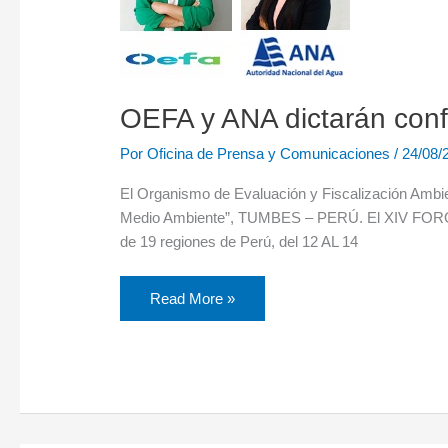
el
XIV
FORO
MUNDIAL,
TUMBES
2024
OEFA y ANA dictarán co
Por
Oficina de Prensa y Comunicaciones
/
24/08/
El Organismo de Evaluación y Fiscalización Ambie
Medio Ambiente”, TUMBES – PERÚ. El XIV FORO MU
de 19 regiones de Perú, del 12 AL 14
Read More »