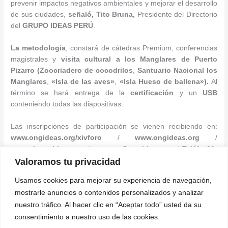
prevenir impactos negativos ambientales y mejorar el desarrollo
de sus ciudades,
señaló, Tito Bruna,
Presidente del Directorio
del
GRUPO IDEAS PERÚ
.
La metodología
, constará de cátedras Premium, conferencias
magistrales y
visita cultural a los Manglares de Puerto
Pizarro (Zoocriadero de cocodrilos
,
Santuario Nacional los
Manglares
,
«Isla de las aves»
,
«Isla Hueso de ballena»).
Al
término se hará entrega de la
certificación
y un
USB
conteniendo todas las diapositivas.
Las inscripciones de participación se vienen recibiendo en:
www.ongideas.org/xivforo
/
www.ongideas.org
/
www.sistercitiesa.org
/
eventos@ongideas.org
/
Teléf.: 01-
6936921 / WhatsApp: 989770058 / 999935969.
Valoramos tu privacidad
Usamos cookies para mejorar su experiencia de navegación,
Oficina de Prensa y Comunicaciones
mostrarle anuncios o contenidos personalizados y analizar
Grupo Ideas Perú
.
nuestro tráfico. Al hacer clic en “Aceptar todo” usted da su
consentimiento a nuestro uso de las cookies.