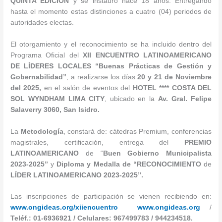
QUINTA EDICIÓN
y se instauró hace 18 años. Entregando
hasta el momento estas distinciones a cuatro (04) periodos de
autoridades electas.
El otorgamiento y el reconocimiento se ha incluido dentro del
Programa Oficial del
XII ENCUENTRO LATINOAMERICANO
DE LÍDERES LOCALE
S
“Buenas Prácticas de Gestión y
Gobernabilidad”
, a realizarse los días
20 y 21 de Noviembre
del 2025,
en el salón de eventos del
HOTEL **** COSTA DEL
SOL WYNDHAM LIMA CITY
, ubicado en la
Av. Gral. Felipe
Salaverry 3060, San Isidro.
La
Metodología
, constará de: cátedras Premium, conferencias
magistrales, certificación, entrega del
PREMIO
LATINOAMERICANO
de “
Buen Gobierno Municipalista
2023-2025”
y
Diploma y Medalla de “RECONOCIMIENTO
de
LÍDER LATINOAMERICANO 2023-2025”.
Las inscripciones de participación se vienen recibiendo en:
www.ongideas.org/xiiencuentro
www.ongideas.org
/
Teléf.: 01-6936921 / Celulares: 967499783 / 944234518.