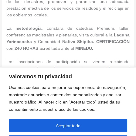
de los desastres, promover y garantizar una adecuada
prestación efectiva de los servicios de residuos y el reciclaje en
los gobiernos locales.
La metodología
, constará de cátedras Premium, taller,
conferencias magistrales y plenarias, visita cultural a la
Laguna
Yarinacocha
y Comunidad
Nativa Shipiba.
CERTIFICACIÓN
con
240 HORAS
acreditada ante el
MINEDU.
Las inscripciones de participación se vienen recibiendo
en:
www.ongideas.org/xcongreso
/
www.ongideas.org
/
Teléf.: 01-6936921 / WhatsApp: 999935969 / 989770058.
Valoramos tu privacidad
Usamos cookies para mejorar su experiencia de navegación,
Oficina de Prensa y Comunicaciones
mostrarle anuncios o contenidos personalizados y analizar
Corporación Ideas Perú
nuestro tráfico. Al hacer clic en “Aceptar todo” usted da su
(WhatsApp) 999935969
consentimiento a nuestro uso de las cookies.
←
Entrada anterior
Entrada siguiente
→
Aceptar todo