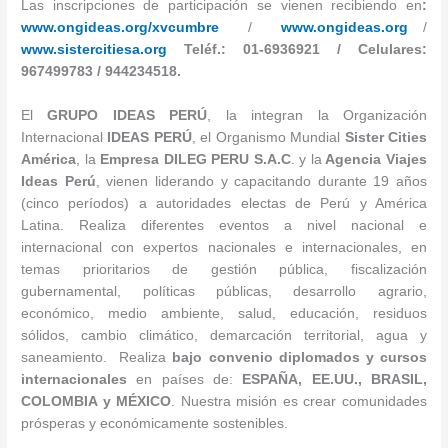
Las inscripciones de participación se vienen recibiendo en
:
www.ongideas.org/xvcumbre
/
www.ongideas.org
/
www.sistercitiesa.org
Teléf.: 01-6936921 / Celulares:
967499783 / 944234518.
El
GRUPO IDEAS PERÚ
, la integran la Organización
Internacional
IDEAS
PERÚ
, el Organismo Mundial
Sister
Cities
América
, la
Empresa DILEG PERU
S.A.C
. y la
Agencia Viajes
Ideas Perú
, vienen liderando y capacitando durante 19 años
(cinco períodos) a autoridades electas de Perú y América
Latina. Realiza diferentes eventos a nivel nacional e
internacional con expertos nacionales e internacionales, en
temas prioritarios de gestión pública, fiscalización
gubernamental, políticas públicas, desarrollo agrario,
económico, medio ambiente, salud, educación, residuos
sólidos, cambio climático, demarcación territorial, agua y
saneamiento. Realiza
bajo convenio diplomados y cursos
internacionales
en países de:
ESPAÑA, EE.UU., BRASIL,
COLOMBIA y MÉXICO
. Nuestra misión es crear comunidades
prósperas y económicamente sostenibles.