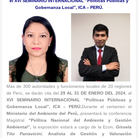
el XVI SEMINARIO INTERNACIONAL “Políticas Públicas y
Gobernanza Local”, ICA – PERÚ.
Más de 300 autoridades y funcionarios locales de 20 regiones
de Perú, se darán cita del
29 AL 31 DE ENERO DEL 2024
, al
XVI SEMINARIO INTERNACIONAL
“
Políticas Públicas y
Gobernanza Local”
, ICA – PERÚ.
Durante el certamen el
Ministerio del Ambiente del Perú
,
presentará la conferencia
Magistral
“
Política Nacional del Ambiente y Gestión
Ambiental
”
,
la exposición estará a cargo de la Econ
.
Gissela
Tito Parravicini
,
Analista de Gestión y Valoración