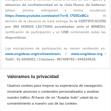
almuerzo de confraternidad en la «Isla Hueso de ballena»
(playa, piscina, toboganes y motos acuáticas)
https://www.youtube.com/watch?v=S_l753GxBCc
. Al
término de la clausura se hará entrega de
la CERTIFICACIÓN
por 360 HORAS LECTIVAS acreditadas ante el MINEDU,
certificación de participación y un
USB
conteniendo todas las
diapositivas
.
Las inscripciones de participación se vienen recibiendo en:
www.ongideas.org/xviiiseminari
o
/
www.ongideas.org
/
Teléf.: 01-6936921 / Celulares: 967499783 / 944234518.
¡No existen palabras que se acerquen a lo agradecido que
estamos por la
difusión de la presente!
Valoramos tu privacidad
Usamos cookies para mejorar su experiencia de navegación,
Oficina de Prensa y Comunicaciones
mostrarle anuncios o contenidos personalizados y analizar
Grupo Ideas Perú
nuestro tráfico. Al hacer clic en “Aceptar todo” usted da su
Celular y
WhatsApp
967499783
consentimiento a nuestro uso de las cookies.