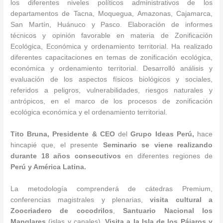
los diferentes niveles políticos administrativos de los
departamentos de Tacna, Moquegua, Amazonas, Cajamarca,
San Martín, Huánuco y Pasco. Elaboración de informes
técnicos y opinión favorable en materia de Zonificación
Ecológica, Económica y ordenamiento territorial. Ha realizado
diferentes capacitaciones en temas de zonificación ecológica,
económica y ordenamiento territorial. Desarrolló análisis y
evaluación de los aspectos físicos biológicos y sociales,
referidos a peligros, vulnerabilidades, riesgos naturales y
antrópicos, en el marco de los procesos de zonificación
ecológica económica y el ordenamiento territorial.
Tito Bruna, Presidente & CEO
del
Grupo Ideas Perú,
hace
hincapié que, el presente
Seminario se viene realizando
durante 18 años consecutivos
en diferentes regiones de
Perú y América Latina.
La metodología comprenderá de cátedras Premium,
conferencias magistrales y plenarias,
visita cultural a
Zoo
criadero de cocodrilos
,
Santuario Nacional los
Manglares
(islas y canales),
Visita a la Isla de los Pájaros y