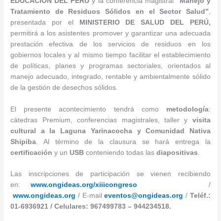
EDUCACIÓN DEL PERÚ
y la conferencia magistral
“Manejo y
Tratamiento de Residuos Sólidos en el Sector Salud”
,
presentada por el
MINISTERIO
DE SALUD DEL PERÚ
,
permitirá a los asistentes promover y garantizar una adecuada
prestación efectiva de los servicios de residuos en los
gobiernos locales y al mismo tiempo facilitar el establecimiento
de políticas, planes y programas sectoriales, orientados al
manejo adecuado, integrado, rentable y ambientalmente sólido
de la gestión de desechos sólidos.
El presente acontecimiento tendrá como
metodología
:
cátedras Premium, conferencias magistrales, taller y
visita
cultural a la Laguna Yarinacocha y Comunidad Nativa
Shipiba
. Al término de la clausura se hará entrega la
certificación
y un
USB
conteniendo todas las
diapositivas
.
Las inscripciones de participación se vienen recibiendo
en:
www.ongideas.org/xiiicongreso
/
www.ongideas.org
/ E-mail
eventos@ongideas.org
/
Teléf.:
01-6936921 / Celulares: 967499783 – 944234518.