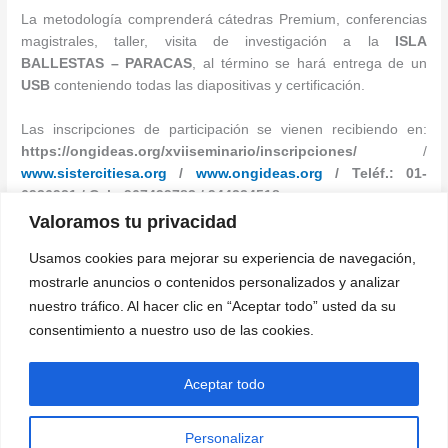
La metodología comprenderá cátedras Premium, conferencias
magistrales, taller, visita de investigación a la
ISLA
BALLESTAS – PARACAS
, al término se hará entrega de un
USB
conteniendo todas las diapositivas y certificación.
Las inscripciones de participación se vienen recibiendo en:
https://ongideas.org/xviiseminario/inscripciones/
/
www.sistercitiesa.org
/
www.ongideas.org
/ Teléf.: 01-
6936921 / Cel.: 967499783 / 944234518.
Valoramos tu privacidad
Oficina de Prensa y Comunicaciones
Usamos cookies para mejorar su experiencia de navegación,
Grupo Ideas Perú
mostrarle anuncios o contenidos personalizados y analizar
Teléf. 01 – 6936921
nuestro tráfico. Al hacer clic en “Aceptar todo” usted da su
Cel.: 967499783
consentimiento a nuestro uso de las cookies.
←
Entrada anterior
Entrada siguiente
→
Aceptar todo
Personalizar