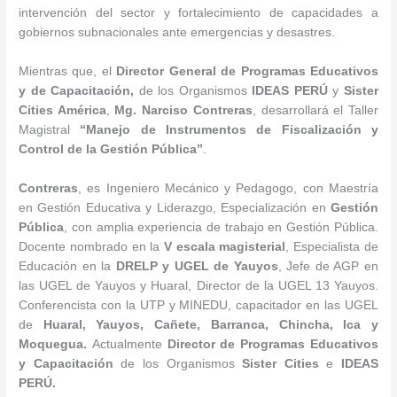
intervención del sector y fortalecimiento de capacidades a
gobiernos subnacionales ante emergencias y desastres.
Mientras que, el
Director General de Programas Educativos
y de Capacitación
,
de los Organismos
IDEAS PERÚ
y
Sister
Cities América
,
Mg. Narciso Contreras
, desarrollará el Taller
Magistral
“
Manejo de Instrumentos de Fiscalización y
Control de la Gestión Pública
”
.
Contreras
, es Ingeniero Mecánico y Pedagogo, con Maestría
en Gestión Educativa y Liderazgo, Especialización en
Gestión
Pública
, con amplia experiencia de trabajo en Gestión Pública.
Docente nombrado en la
V escala magisterial
, Especialista de
Educación en la
DRELP y UGEL de Yauyos
, Jefe de AGP en
las UGEL de Yauyos y Huaral, Director de la UGEL 13 Yauyos.
Conferencista con la UTP y MINEDU, capacitador en las UGEL
de
Huaral, Yauyos, Cañete, Barranca, Chincha, Ica y
Moquegua.
Actualmente
Director de Programas Educativos
y Capacitación
de los Organismos
Sister Cities
e
IDEAS
PERÚ.