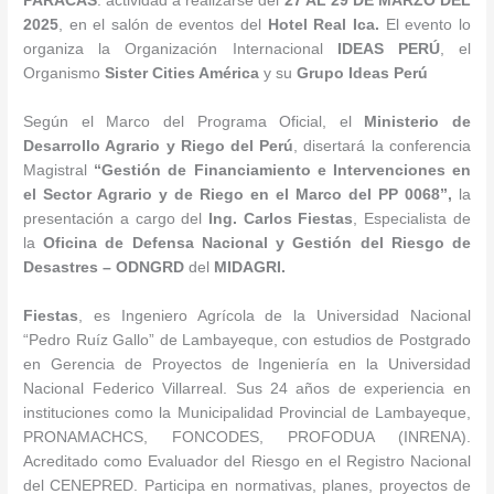
PARACAS
. actividad a realizarse del
27 AL 29 DE MARZO DEL
2025
, en el salón de eventos del
Hotel Real Ica
.
El evento lo
organiza la Organización Internacional
IDEAS PERÚ
, el
Organismo
Sister Cities América
y su
Grupo Ideas Perú
Según el Marco del Programa Oficial, el
Ministerio de
Desarrollo Agrario y Riego del Perú
, disertará la conferencia
Magistral
“Gestión de Financiamiento e Intervenciones en
el Sector Agrario y de Riego en el Marco del PP 0068”,
la
presentación a cargo del
Ing. Carlos Fiestas
, Especialista de
la
Oficina de Defensa Nacional y Gestión del Riesgo de
Desastres – ODNGRD
del
MIDAGRI.
Fiestas
, es Ingeniero Agrícola de la Universidad Nacional
“Pedro Ruíz Gallo” de Lambayeque, con estudios de Postgrado
en Gerencia de Proyectos de Ingeniería en la Universidad
Nacional Federico Villarreal. Sus 24 años de experiencia en
instituciones como la Municipalidad Provincial de Lambayeque,
PRONAMACHCS, FONCODES, PROFODUA (INRENA).
Acreditado como Evaluador del Riesgo en el Registro Nacional
del CENEPRED. Participa en normativas, planes, proyectos de