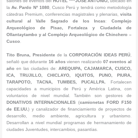
salones de eventos del
HOTEL ****JOSE ANTONIO,
ubicado en
la
Av. Pardo Nº 1080
, Cusco Perú y tendrá como metodología
cátedras Premium, conferencias magistrales y plenarias,
visita
cultural al
Valle Sagrado de los Incas
:
Complejo
Arqueológico de Pisac, Fortaleza y Ciudadela de
Ollantaytambo y al Complejo Arqueológico de Chinchero –
Cusco
.
Tito Bruna, Presidente
de la
CORPORACIÓN IDEAS PERÚ
,
señaló que ddurante
16 años
vienen realizando
07 eventos al
año
en las ciudades de:
AREQUIPA, CAJAMARCA, CUSCO,
ICA, TRUJILLO, CHICLAYO, IQUITOS, PUNO, PIURA,
TARAPOTO, TACNA, TUMBES, PUCALLPA.
Fortalecen
capacidades a municipios de Perú y América Latina, con
voluntarios de nivel mundial. También son gestores de
DONATIVOS INTERNACIONALES
(
camionetas FORD F150
de EE.UU.
) y canalizador de financiamiento de proyectos de
desarrollo, medio ambiente, agricultura y urbanismo.
Desarrollan a nivel mundial programas de hermanamiento de
ciudades Juventudes, intercambios, pasantías.