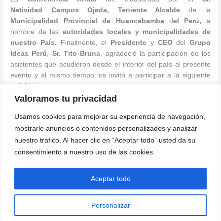
Natividad Campos Ojeda,
Teniente Alcalde
de la
Municipalidad Provincial de Huancabamba
d
el Perú,
a
nombre de las
autoridades locales y municipalidades de
nuestro País.
Finalmente, el
Presidente
y
CEO
del
Grupo
Ideas Perú
,
Sr. Tito Bruna
, agradeció la participación de los
asistentes que acudieron desde el interior del país al presente
evento y al mismo tiempo los invitó a participar a la siguiente
actividad.
Valoramos tu privacidad
Oficina de Prensa y Comunicaciones
Usamos cookies para mejorar su experiencia de navegación,
GRUPO IDEAS PERÚ
mostrarle anuncios o contenidos personalizados y analizar
Cel.
958125503
nuestro tráfico. Al hacer clic en “Aceptar todo” usted da su
www.ongideas.org
consentimiento a nuestro uso de las cookies.
←
Entrada anterior
Entrada siguiente
→
Aceptar todo
Personalizar