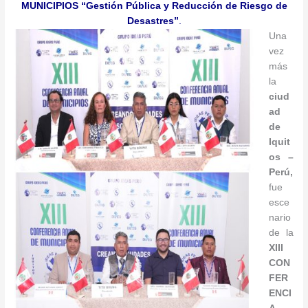
MUNICIPIOS “Gestión Pública y Reducción de Riesgo de
Desastres”
.
Una
vez
más
la
ciud
ad
de
Iquit
os –
Perú,
fue
esce
nario
de la
XIII
CON
FER
ENCI