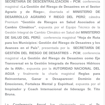
SECRETARÍA DE DESCENTRALIZACIÓN – PCM
; conferencia
magistral «
La Gestión del Riesgo de Desastres en el Sector
Agrario y de Riego
«, disertada el
MINISTERIO DE
DESARROLLO AGRARIO Y RIEGO DEL PERÚ
; cátedra
Premium
“Gestión de Riesgos en Salud Asociados al
Cambio Climático
”
, expuesta por el Equipo Técnico de la
Gestión Integral de Cambio Climático en Salud del
MINISTERIO
DE SALUD DEL PERÚ
; conferencia magistral
“Hoja de Ruta
para los Municipios: Gestión del Riesgo de Desastres y los
Avances en el País”
, presentada por la
SECRETARÍA DE
GESTIÓN DEL RIESGO DE DESASTRES – PCM
; conferencia
magistral «
La Gestión del Riesgo de Desastres como Eje
Transversal en la Gestión Integrada de Recursos Hídricos
de la ANA
«, expuesta por la
AUTORIDAD NACIONAL DEL
AGUA
y finalmente la charla magistral
Reglas para
Reinventarse, Ganar o Desaparecer: Dominio de
Emociones, Fortaleza Mental y Espiritual
, expuesta por el
Inspirador y Coach Internacional de liderazgo Sr. Tito
Bruna.
La
Conferencia Anual
fue clausurada por el
Sr.