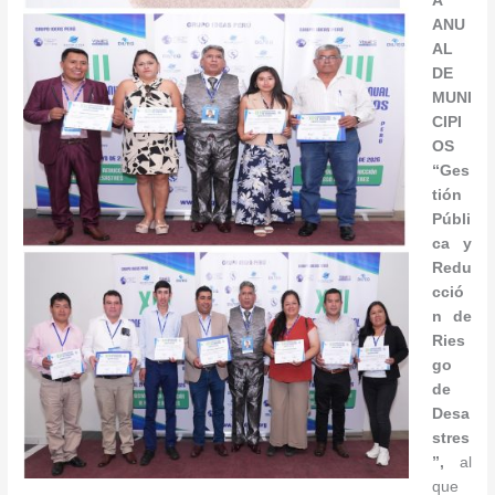
A
ANU
AL
DE
MUNI
CIPI
OS
“Ges
tión
Públi
ca y
Redu
cció
n de
Ries
go
de
Desa
stres
”
,
al
que