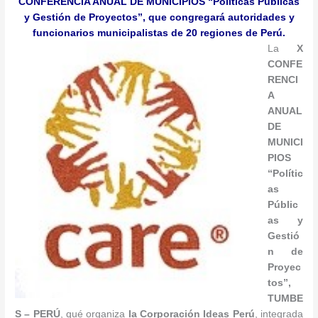
CONFERENCIA ANUAL DE MUNICIPIOS “Políticas Públicas
y Gestión de Proyectos”, que congregará autoridades y
funcionarios municipalistas de 20 regiones de Perú.
La
X
CONFE
RENCI
A
ANUAL
DE
MUNICI
PIOS
“Polític
as
Públic
as y
Gestió
n de
Proyec
tos”,
TUMBE
S – PERÚ
, qué organiza
la
Corporación Ideas Perú
, integrada