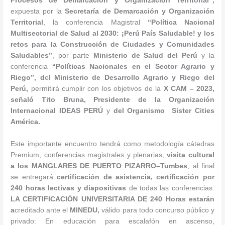
Procesos de Demarcación y Organización Territorial
”
,
expuesta por la
Secretaría de Demarcación y Organización
Territorial
, la conferencia Magistral
“
Política Nacional
Multisectorial de Salud al 2030: ¡Perú País Saludable! y los
retos para la Construcción de Ciudades y Comunidades
Saludables”
, por parte
Ministerio de Salud del Perú
y la
conferencia
“
Políticas Nacionales en el Sector Agrario y
Riego
”, d
el
Ministerio de Desarrollo Agrario y Riego
del
Perú,
permitirá cumplir con los objetivos de la
X CAM – 2023,
señaló Tito Bruna, Presidente de la Organización
Internacional IDEAS PERÚ
y
del Organismo Sister Cities
América.
Este importante encuentro tendrá como metodología cátedras
Premium, conferencias magistrales y plenarias,
visita cultural
a los MANGLARES DE PUERTO PIZARRO–Tumbes
, al final
se entregará
certificación de asistencia, certificación por
240 horas lectivas
y diapositivas
de todas las conferencias.
LA CERTIFICACIÓN UNIVERSITARIA DE 240 Horas estarán
a
creditado ante el
MINEDU,
válido para todo concurso público y
privado: En educación para escalafón en ascenso,