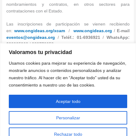
nombramientos y contratos, en otros sectores para
contrataciones con el Estado.
Las inscripciones de participación se vienen recibiendo
en:
www.ongideas.org/xcam
/
www.ongideas.org
/
E-mail
eventos@ongideas.org
/
Teléf.: 01-6936921
/
WhatsApp:
999935969 / 989770058.
Valoramos tu privacidad
Oficina de Prensa y Comunicaciones
Usamos cookies para mejorar su experiencia de navegación,
Corporación Ideas Perú
mostrarle anuncios o contenidos personalizados y analizar
Teléf. 01 – 6936921
nuestro tráfico. Al hacer clic en “Aceptar todo” usted da su
(WhatsApp) 999935969
consentimiento a nuestro uso de las cookies.
←
Entrada anterior
Entrada siguiente
→
Aceptar todo
Personalizar
Rechazar todo