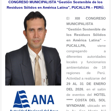
CONGRESO MUNICIPALISTA “Gestión Sostenible de los
Residuos Sólidos en América Latina”, PUCALLPA – PERÚ.
El
XIII
CONGRESO
MUNICIPALISTA
“
Gestión Sostenible de
los Residuos Sólidos
en América Latina
” –
PUCALLPA,
viene
congregando a
diferentes autoridades
locales y funcionarios
ambientalistas de 18
regiones de Perú.
Actividad a realizarse del
29 AL 31 DE ENERO
DEL 2026
, en el salón
de eventos del
HOTEL
***** COSTA DEL SOL
WYNDHAM
, ubicado en