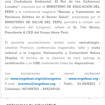
una Ciudadanía Ambiental: El Rol de los Gobiernos
Locales”
, expuesta por el
MINISTERIO DE EDUCACIÓN DEL
PERÚ
y la conferencia magistral
“Manejo y Tratamiento de
Residuos Sólidos en el Sector Salud”
, presentada por el
MINISTERIO
DE SALUD DEL PERÚ,
permitirá a cumplir con
los objetivos del Congreso, señaló el
Sr. Tito Bruna,
Presidente & CEO del Grupo Ideas Perú.
El presente acontecimiento tendrá como
metodología
:
cátedras Premium, conferencias magistrales, taller y
visita
cultural a la Laguna Yarinacocha y Comunidad Nativa
Shipiba
. Al término de la clausura se hará entrega la
certificación
y un
USB
conteniendo todas las
diapositivas
.
Las inscripciones se vienen recibiendo
en:
www.ongideas.org/xiiicongreso
/
www.ongideas.org
/
E-mail
eventos@ongideas.org
/
Teléf.: 01-6936921 /
Celulares: 967499783 – 944234518.
“No me alcanzan las palabras para agradecerles la
difusión
de la presente”