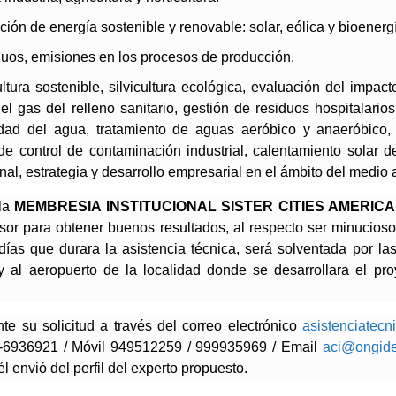
ión de energía sostenible y renovable: solar, eólica y bioenerg
duos, emisiones en los procesos de producción.
ltura sostenible, silvicultura ecológica, evaluación del impact
 del gas del relleno sanitario, gestión de residuos hospitalari
alidad del agua, tratamiento de aguas aeróbico y anaeróbico,
 de control de contaminación industrial, calentamiento solar d
onal, estrategia y desarrollo empresarial en el ámbito del medio
 la
MEMBRESIA INSTITUCIONAL SISTER CITIES AMERICA
sor para obtener buenos resultados, al respecto ser minuciosos
as que durara la asistencia técnica, será solventada por las i
 al aeropuerto de la localidad donde se desarrollara el pro
nte su solicitud a través del correo electrónico
asistenciatec
-1-6936921 / Móvil 949512259 / 999935969 / Email
aci@ongide
l envió del perfil del experto propuesto.