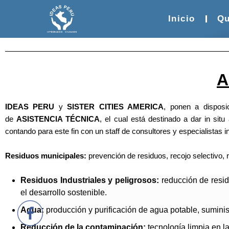
Ir
al
Inicio
Qu
contenido
A
IDEAS PERU
y
SISTER CITIES AMERICA
, ponen a disposi
de
ASISTENCIA TÉCNICA
, el cual está destinado a dar in sit
contando para este fin con un staff de consultores y especialistas i
Residuos municipales:
prevención de residuos, recojo selectivo, r
Residuos Industriales y peligrosos:
reducción de residu
el desarrollo sostenible.
Agua:
producción y purificación de agua potable, sumini
Reducción de la contaminación:
tecnología limpia en la 